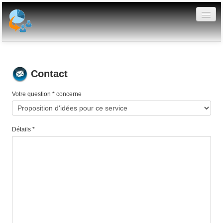
Votre tableau de bord
Graphiques publics
Contact
Créer un graphe
Votre question * concerne
FAQ
Détails *
Evolutions
API