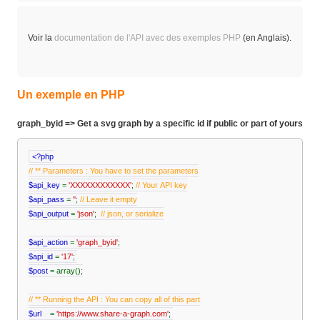
Voir la
documentation de l'API avec des exemples PHP
(en Anglais).
Un exemple en PHP
graph_byid => Get a svg graph by a specific id if public or part of yours
<?php
// ** Parameters : You have to set the parameters
$api_key
=
'XXXXXXXXXXXX'
;
// Your API key
$api_pass
=
''
;
// Leave it empty
$api_output
=
'json'
;
// json, or serialize
$api_action
=
'graph_byid'
;
$api_id
=
'17'
;
$post
= array();
// ** Running the API : You can copy all of this part
$url
=
'https://www.share-a-graph.com'
;