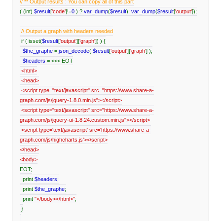
// ** Output results : You can copy all of this part
( (int)
$result
[
'code'
]!=
0
) ?
var_dump
(
$result
);
var_dump
(
$result
[
'output'
]);
// Output a graph with headers needed
if ( isset(
$result
[
'output'
][
'graph'
]) ) {
$the_graphe
=
json_decode
(
$result
[
'output'
][
'graph'
] );
$headers
= <<< EOT
<html>
<head>
<script type="text/javascript" src="https://www.share-a-
graph.com/js/jquery-1.8.0.min.js"></script>
<script type="text/javascript" src="https://www.share-a-
graph.com/js/jquery-ui-1.8.24.custom.min.js"></script>
<script type='text/javascript' src='https://www.share-a-
graph.com/js/highcharts.js'></script>
</head>
<body>
EOT;
print
$headers
;
print
$the_graphe
;
print
"</body></html>"
;
}