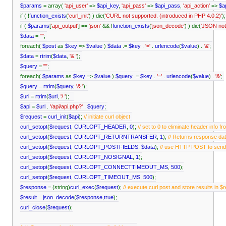
$params
= array(
'api_user'
=>
$api_key
,
'api_pass'
=>
$api_pass
,
'api_action'
=>
$a
if ( !
function_exists
(
'curl_init'
) ) die(
'CURL not supported. (introduced in PHP 4.0.2)'
)
if (
$params
[
'api_output'
] ==
'json'
&& !
function_exists
(
'json_decode'
) ) die(
'JSON not 
$data
=
""
;
foreach(
$post
as
$key
=>
$value
)
$data
.=
$key
.
'='
.
urlencode
(
$value
) .
'&'
;
$data
=
rtrim
(
$data
,
'& '
);
$query
=
""
;
foreach(
$params
as
$key
=>
$value
)
$query
.=
$key
.
'='
.
urlencode
(
$value
) .
'&'
;
$query
=
rtrim
(
$query
,
'& '
);
$url
=
rtrim
(
$url
,
'/ '
);
$api
=
$url
.
'/api/api.php?'
.
$query
;
$request
=
curl_init
(
$api
);
// initiate curl object
curl_setopt
(
$request
,
CURLOPT_HEADER
,
0
);
// set to 0 to eliminate header info 
curl_setopt
(
$request
,
CURLOPT_RETURNTRANSFER
,
1
);
// Returns response da
curl_setopt
(
$request
,
CURLOPT_POSTFIELDS
,
$data
);
// use HTTP POST to sen
curl_setopt
(
$request
,
CURLOPT_NOSIGNAL
,
1
);
curl_setopt
(
$request
,
CURLOPT_CONNECTTIMEOUT_MS
,
500
);
curl_setopt
(
$request
,
CURLOPT_TIMEOUT_MS
,
500
);
$response
= (string)
curl_exec
(
$request
);
// execute curl post and store results in 
$result
=
json_decode
(
$response
,
true
);
curl_close
(
$request
);